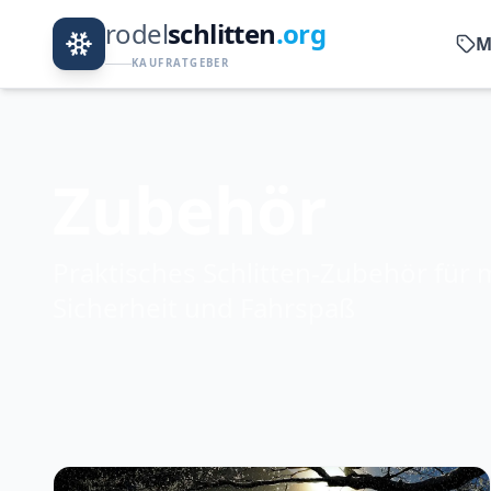
rodel
schlitten
.org
M
KAUFRATGEBER
Zubehör
Praktisches Schlitten-Zubehör für
Sicherheit und Fahrspaß