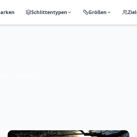
arken
Schlittentypen
Größen
Zie
 mehr Komfort,