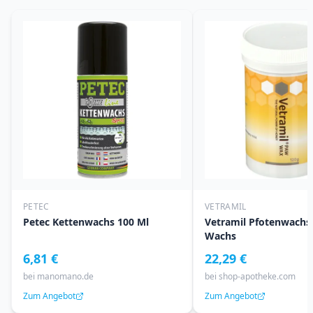
PETEC
VETRAMIL
Petec Kettenwachs 100 Ml
Vetramil Pfotenwachs
Wachs
6,81 €
22,29 €
bei
manomano.de
bei
shop-apotheke.com
Zum Angebot
Zum Angebot