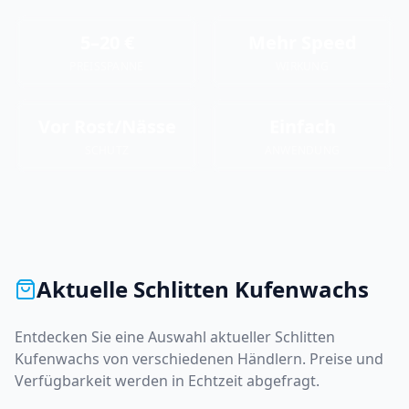
5–20 €
Mehr Speed
PREISSPANNE
WIRKUNG
Vor Rost/Nässe
Einfach
SCHUTZ
ANWENDUNG
Aktuelle
Schlitten Kufenwachs
Entdecken Sie eine Auswahl aktueller
Schlitten
Kufenwachs
von verschiedenen Händlern. Preise und
Verfügbarkeit werden in Echtzeit abgefragt.