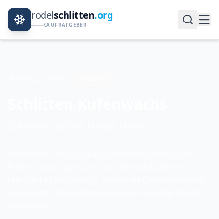
rodel
schlitten
.org
KAUFRATGEBER
Alles Zubehör
Zubehör
Schlitten Kufenwachs
Schneller gleiten, länger fahren
Kufenwachs ist das Tuning-Geheimnis erfahrener
Rodler. Aufgetragen auf Holz- oder Metallkufen
reduziert es die Reibung, erhöht die Geschwindigkeit
und schützt das Kufenmaterial vor Feuchtigkeit und
Verschleiß.