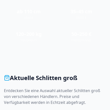
ab 110 cm
35–45 cm
LÄNGE
BREITE
120–200 kg
50–250 €
TRAGKRAFT
PREISSPANNE
Aktuelle
Schlitten groß
Entdecken Sie eine Auswahl aktueller
Schlitten groß
von verschiedenen Händlern. Preise und
Verfügbarkeit werden in Echtzeit abgefragt.