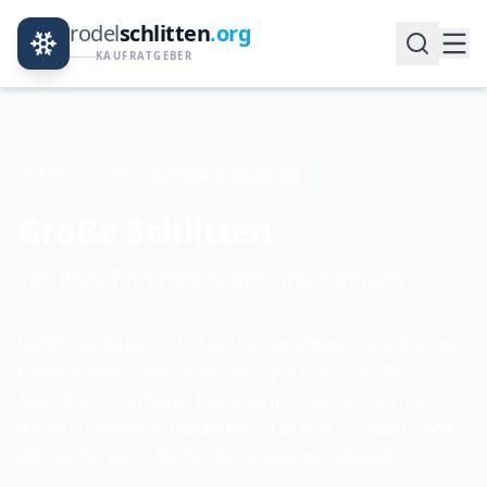
rodel
schlitten
.org
KAUFRATGEBER
Alle Größen
Größe & Kapazität
Große Schlitten
Viel Platz für Erwachsene und Familien
Große Schlitten ab 110 cm Länge bieten erwachsenen
Rodlern und Familien den nötigen Platz und die
Stabilität für sicheres Rodelvergnügen. Von extra
langen Davoser Schlitten bis zu breiten Familienbobs
gibt es für jeden Bedarf das passende Modell.