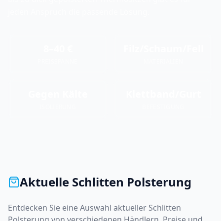
jeden Anspruch die passende Lösung.
8–40 €
Filz/Schaum/Fell
PREISSPANNE
MATERIALIEN
Gegen Kälte
Klettband/Gurt
ISOLIERUNG
BEFESTIGUNG
Aktuelle
Schlitten Polsterung
Entdecken Sie eine Auswahl aktueller
Schlitten
Polsterung
von verschiedenen Händlern. Preise und