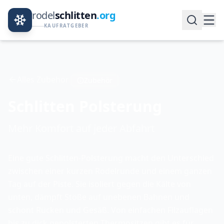
rodel
schlitten
.org
KAUFRATGEBER
Alles Zubehör
Zubehör
Schlitten Polsterung
Mehr Komfort auf jeder Abfahrt
Eine gute Schlitten-Polsterung macht den Unterschied
zwischen einer kurzen Rodelrunde und einem ganzen
Tag auf der Piste. Sie isoliert gegen die Kälte von
unten, dämpft Stöße auf unebenen Bahnen und
schont Rücken und Gesäß. Von einfachen Filzauflagen
bis zu dick gepolsterten Thermositzen gibt es für