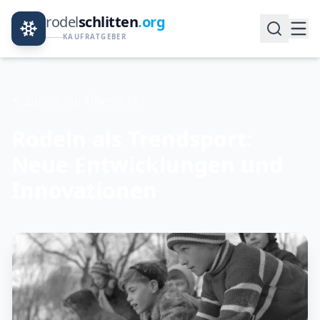
rodel
schlitten
.org
KAUFRATGEBER
Zurück zur Übersicht
Rodeln als Trendsport:
Neue Entwicklungen und
Innovationen