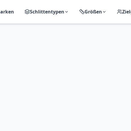
arken
Schlittentypen
Größen
Zie